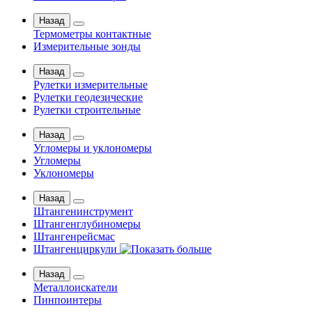
Назад
Термометры контактные
Измерительные зонды
Назад
Рулетки измерительные
Рулетки геодезические
Рулетки строительные
Назад
Угломеры и уклономеры
Угломеры
Уклономеры
Назад
Штангенинструмент
Штангенглубиномеры
Штангенрейсмас
Штангенциркули
Назад
Металлоискатели
Пинпоинтеры