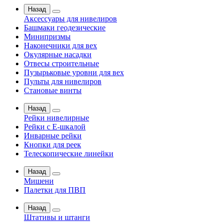
Назад
Аксессуары для нивелиров
Башмаки геодезические
Минипризмы
Наконечники для вех
Окулярные насадки
Отвесы строительные
Пузырьковые уровни для вех
Пульты для нивелиров
Становые винты
Назад
Рейки нивелирные
Рейки с Е-шкалой
Инварные рейки
Кнопки для реек
Телескопические линейки
Назад
Мишени
Палетки для ПВП
Назад
Штативы и штанги