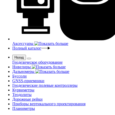
Аксессуары
Полный каталог
Назад
Геодезическое оборудование
Нивелиры
Дальномеры
Буссоли
GNSS-приемники
Геодезические полевые контроллеры
Курвиметры
Теодолиты
Дорожные рейки
Приборы вертикального проектирования
Планиметры