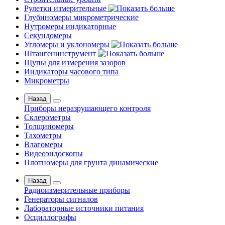
Рулетки измерительные
Глубиномеры микрометрические
Нутромеры индикаторные
Секундомеры
Угломеры и уклономеры
Штангенинструмент
Щупы для измерения зазоров
Индикаторы часового типа
Микрометры
Назад
Приборы неразрушающего контроля
Склерометры
Толщиномеры
Тахометры
Влагомеры
Видеоэндоскопы
Плотномеры для грунта динамические
Назад
Радиоизмерительные приборы
Генераторы сигналов
Лабораторные источники питания
Осциллографы